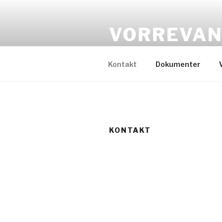
Videre
til
VORREVAN
indhold
Grundejerforeningen
Kontakt
Dokumenter
KONTAKT